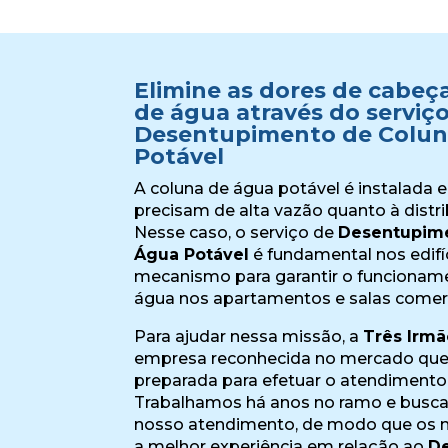
Elimine as dores de cabeça
de água através do serviç
Desentupimento de Colun
Potável
A coluna de água potável é instalada
precisam de alta vazão quanto à distri
Nesse caso, o serviço de
Desentupime
Água Potável
é fundamental nos edifíc
mecanismo para garantir o funcionam
água nos apartamentos e salas comerc
Para ajudar nessa missão, a
Três Irmã
empresa reconhecida no mercado que
preparada para efetuar o atendimento
Trabalhamos há anos no ramo e busc
nosso atendimento, de modo que os n
a melhor experiência em relação ao
D