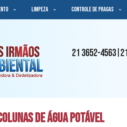
ento
Limpeza
Controle de Pragas
21 3652-4563
2
|
Colunas de Água Potável