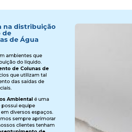
 na distribuição
o de
as de Água
 em ambientes que
buição do líquido.
nto de Colunas de
ios que utilizam tal
ento das saídas de
iais.
os Ambiental
é uma
 possui equipe
 em diversos espaços.
amos sempre aprimorar
ossos clientes tenham
esentupimento de